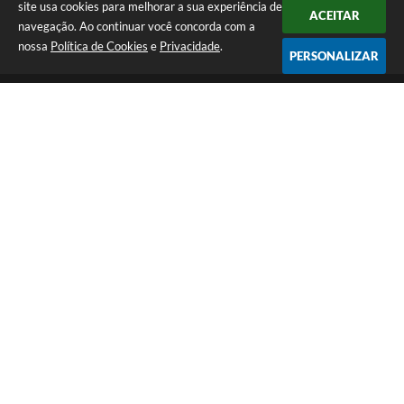
site usa cookies para melhorar a sua experiência de
ACEITAR
navegação. Ao continuar você concorda com a
nossa
Política de Cookies
e
Privacidade
.
PERSONALIZAR
Telefone: (14) 3298-9800
Endereço: Rua 9 de Julho, 15-20 - Centro | CEP: 17290-011
De Segunda a Sexta-Feira das 8h às 12h e das 13h às 17h | CNPJ:
46.200.853/0001-78 | E-Mail: prefeitura@macatuba.sp.gov.br
CNPJ: 46.200.853/0001-78
Prefeitura de Macatuba - SP
Versão do Sistema:
3.5.3 - 19/06/2026
Portal atualizado em:
07/08/2026 15:05
Dados Abertos
Copyright Instar - 2006-2026. Todos os direitos reservados -
Instar Tecnologia