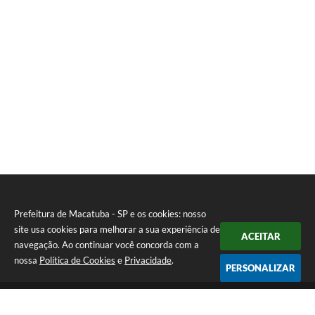
Prefeitura de Macatuba - SP e os cookies: nosso
site usa cookies para melhorar a sua experiência de
ACEITAR
navegação. Ao continuar você concorda com a
nossa
Política de Cookies
e
Privacidade
.
PERSONALIZAR