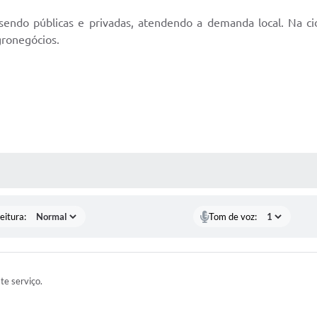
, sendo públicas e privadas, atendendo a demanda local. Na c
agronegócios.
 MÍDIAS
eitura:
Tom de voz:
ste serviço.