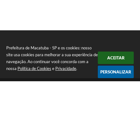
Prefeitura de Macatuba - SP e os cookies: nosso
site usa cookies para melhorar a sua experiência de
ACEITAR
navegação. Ao continuar você concorda com a
nossa
Política de Cookies
e
Privacidade
.
PERSONALIZAR
Telefone: (14) 3298-9800
Endereço: Rua 9 de Julho, 15-20 - Centro | CEP: 17290-011
De Segunda a Sexta-Feira das 8h às 12h e das 13h às 17h | CNPJ:
46.200.853/0001-78 | E-Mail: prefeitura@macatuba.sp.gov.br
CNPJ: 46.200.853/0001-78
Prefeitura de Macatuba - SP