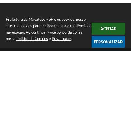
Prefeitura de Macatuba - SP e os cookies: nosso
site usa cookies para melhorar a sua experiência de
ACEITAR
navegação. Ao continuar você concorda com a
nossa
Política de Cookies
e
Privacidade
.
PERSONALIZAR
Telefone: (14) 3298-9800
Endereço: Rua 9 de Julho, 15-20 - Centro | CEP: 17290-011
De Segunda a Sexta-Feira das 8h às 12h e das 13h às 17h | CNPJ:
46.200.853/0001-78 | E-Mail: prefeitura@macatuba.sp.gov.br
CNPJ: 46.200.853/0001-78
Prefeitura de Macatuba - SP
Versão do Sistema:
3.5.3 - 19/06/2026
Portal atualizado em:
07/08/2026 15:05
Dados Abertos