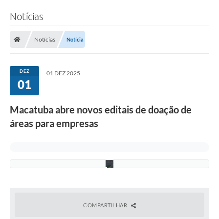
a
t
Notícias
i
v
i
d
Notícias
Notícia
a
d
e
s
DEZ
01 DEZ 2025
n
01
o
m
u
Macatuba abre novos editais de doação de
n
i
áreas para empresas
c
í
p
i
o
COMPARTILHAR