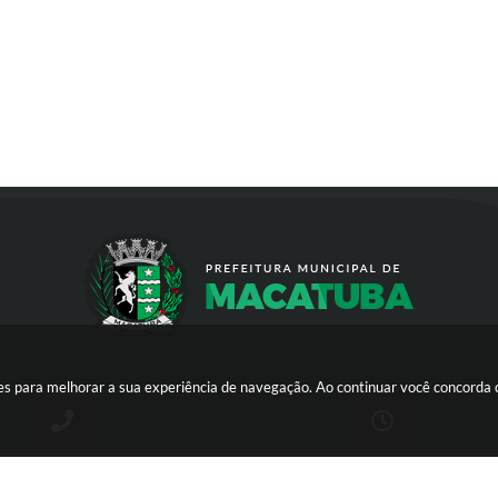
kies para melhorar a sua experiência de navegação. Ao continuar você concorda
(14) 3298-9800
DE SEGUNDA A SEXTA-FEIRA DAS 8H 
12H E DAS 13H ÀS 17H | CNPJ: