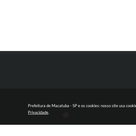
Prefeitura de Macatuba - SP e os cookies: nosso site usa coo
Privacidade
.
RUA 9 DE JULHO, 15-20 - CENTRO
CEP: 17290‐011