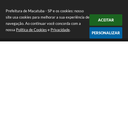
Prefeitura de Macatuba - SP e os cookies: nosso
site usa cookies para melhorar a sua experiência de
ACEITAR
navegação. Ao continuar você concorda com a
nossa
Política de Cookies
e
Privacidade
.
PERSONALIZAR
Telefone: (14) 3298-9800
Endereço: Rua 9 de Julho, 15-20 - Centro | CEP: 17290-011
De Segunda a Sexta-Feira das 8h às 12h e das 13h às 17h | CNPJ:
46.200.853/0001-78 | E-Mail: prefeitura@macatuba.sp.gov.br
CNPJ: 46.200.853/0001-78
Prefeitura de Macatuba - SP
Versão do Sistema:
3.5.3 - 19/06/2026
Portal atualizado em:
07/08/2026 15:05
Dados Abertos