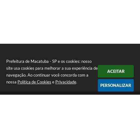
Prefeitura de Macatuba - SP e os cookies: nosso
site usa cookies para melhorar a sua experiência de
ACEITAR
navegação. Ao continuar você concorda com a
nossa
Política de Cookies
e
Privacidade
.
PERSONALIZAR
Telefone: (14) 3298-9800
Endereço: Rua 9 de Julho, 15-20 - Centro | CEP: 17290-011
De Segunda a Sexta-Feira das 8h às 12h e das 13h às 17h | CNPJ:
46.200.853/0001-78 | E-Mail: prefeitura@macatuba.sp.gov.br
CNPJ: 46.200.853/0001-78