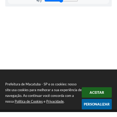
Prefeitura de Macatuba - SP e os cookies: nosso
site usa cookies para melhorar a sua experiência de
ACEITAR
navegação. Ao continuar você concorda com a
nossa
Política de Cookies
e
Privacidade
.
PERSONALIZAR