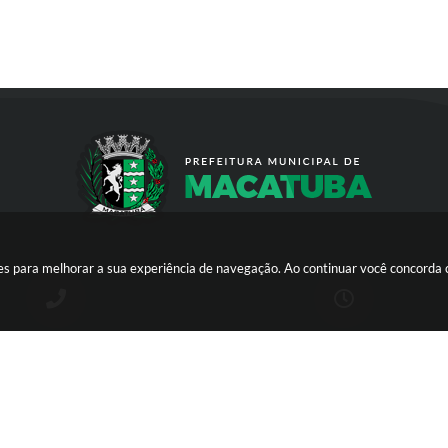
kies para melhorar a sua experiência de navegação. Ao continuar você concorda
(14) 3298-9800
DE SEGUNDA A SEXTA-FEIRA DAS 8H 
12H E DAS 13H ÀS 17H | CNPJ:
46.200.853/0001-78 | E-MAIL:
PREFEITURA@MACATUBA.SP.GOV.B