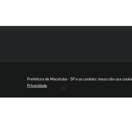
Prefeitura de Macatuba - SP e os cookies: nosso site usa coo
Privacidade
.
RUA 9 DE JULHO, 15-20 - CENTRO
CEP: 17290‐011