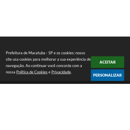
Prefeitura de Macatuba - SP e os cookies: nosso
site usa cookies para melhorar a sua experiência de
ACEITAR
navegação. Ao continuar você concorda com a
nossa
Política de Cookies
e
Privacidade
.
PERSONALIZAR
Telefone: (14) 3298-9800
Endereço: Rua 9 de Julho, 15-20 - Centro | CEP: 17290-011
De Segunda a Sexta-Feira das 8h às 12h e das 13h às 17h | CNPJ:
46.200.853/0001-78 | E-Mail: prefeitura@macatuba.sp.gov.br
CNPJ: 46.200.853/0001-78