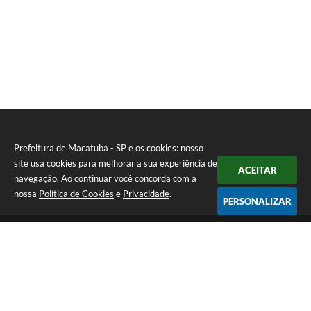
Prefeitura de Macatuba - SP e os cookies: nosso
site usa cookies para melhorar a sua experiência de
ACEITAR
navegação. Ao continuar você concorda com a
nossa
Política de Cookies
e
Privacidade
.
PERSONALIZAR
Telefone: (14) 3298-9800
Endereço: Rua 9 de Julho, 15-20 - Centro | CEP: 17290-011
De Segunda a Sexta-Feira das 8h às 12h e das 13h às 17h | CNPJ:
46.200.853/0001-78 | E-Mail: prefeitura@macatuba.sp.gov.br