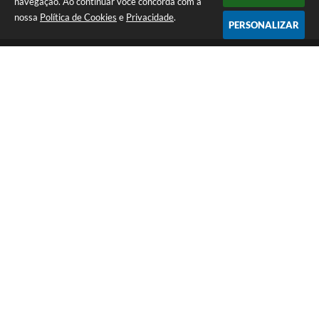
navegação. Ao continuar você concorda com a
nossa
Política de Cookies
e
Privacidade
.
PERSONALIZAR
Telefone: (14) 3298-9800
Endereço: Rua 9 de Julho, 15-20 - Centro | CEP: 17290-011
De Segunda a Sexta-Feira das 8h às 12h e das 13h às 17h | CNPJ:
46.200.853/0001-78 | E-Mail: prefeitura@macatuba.sp.gov.br
CNPJ: 46.200.853/0001-78
Prefeitura de Macatuba - SP
Versão do Sistema:
3.5.3 - 19/06/2026
Portal atualizado em:
07/08/2026 15:05
Dados Abertos
Copyright Instar - 2006-2026. Todos os direitos reservados -
Instar Tecnologia