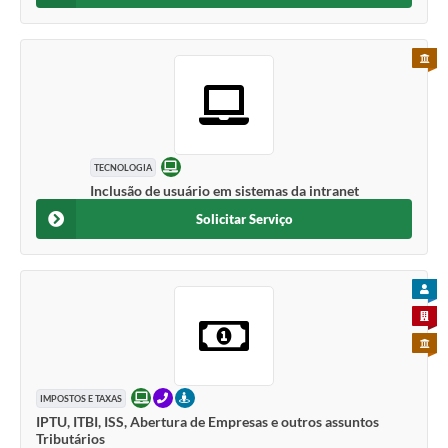
PARA 
ONLINE
TECNOLOGIA
Inclusão de usuário em sistemas da intranet
Solicitar Serviço
PARA
PARA 
PARA 
ONLINE
TELEFONE
PRESENCIAL
IMPOSTOS E TAXAS
IPTU, ITBI, ISS, Abertura de Empresas e outros assuntos
Tributários