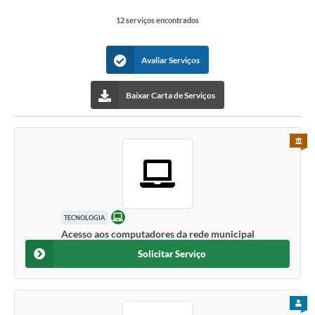
12 serviços encontrados
Avaliar Serviços
Baixar Carta de Serviços
PARA 
ONLINE
TECNOLOGIA
Acesso aos computadores da rede municipal
Solicitar Serviço
PARA