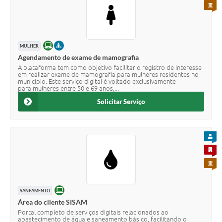
PARA 
ONLINE
PRESENCIAL
MULHER
Agendamento de exame de mamografia
A plataforma tem como objetivo facilitar o registro de interesse
em realizar exame de mamografia para mulheres residentes no
município. Este serviço digital é voltado exclusivamente
para mulheres entre 50 e 69 anos,...
Solicitar Serviço
PARA
PARA 
PARA 
ONLINE
SANEAMENTO
Área do cliente SISAM
Portal completo de serviços digitais relacionados ao
abastecimento de água e saneamento básico, facilitando o