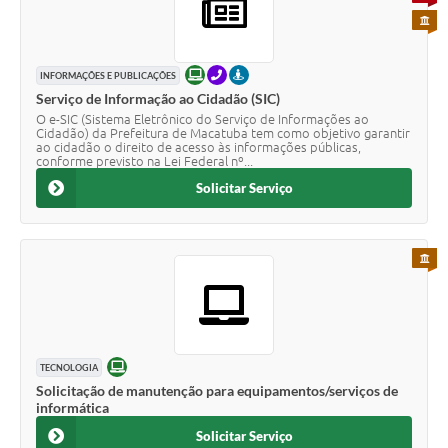
PARA 
ONLINE
TELEFONE
PRESENCIAL
INFORMAÇÕES E PUBLICAÇÕES
Serviço de Informação ao Cidadão (SIC)
O e-SIC (Sistema Eletrônico do Serviço de Informações ao
Cidadão) da Prefeitura de Macatuba tem como objetivo garantir
ao cidadão o direito de acesso às informações públicas,
conforme previsto na Lei Federal nº...
Solicitar Serviço
PARA 
ONLINE
TECNOLOGIA
Solicitação de manutenção para equipamentos/serviços de
informática
Solicitar Serviço