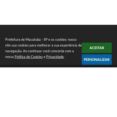
Prefeitura de Macatuba - SP e os cookies: nosso
site usa cookies para melhorar a sua experiência de
ACEITAR
navegação. Ao continuar você concorda com a
nossa
Política de Cookies
e
Privacidade
.
PERSONALIZAR
Telefone: (14) 3298-9800
Endereço: Rua 9 de Julho, 15-20 - Centro | CEP: 17290-011
De Segunda a Sexta-Feira das 8h às 12h e das 13h às 17h | CNPJ:
46.200.853/0001-78 | E-Mail: prefeitura@macatuba.sp.gov.br
CNPJ: 46.200.853/0001-78
Prefeitura de Macatuba - SP