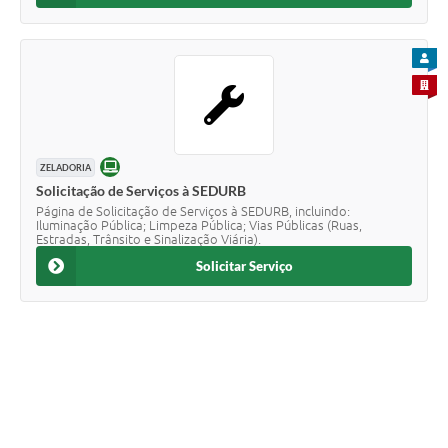
PARA
PARA 
ONLINE
ZELADORIA
Solicitação de Serviços à SEDURB
Página de Solicitação de Serviços à SEDURB, incluindo:
Iluminação Pública; Limpeza Pública; Vias Públicas (Ruas,
Estradas, Trânsito e Sinalização Viária).
Solicitar Serviço