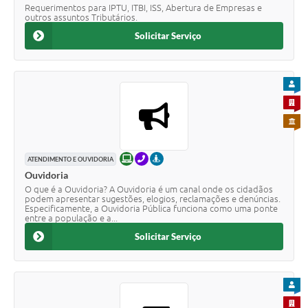
Requerimentos para IPTU, ITBI, ISS, Abertura de Empresas e
outros assuntos Tributários.
Solicitar Serviço
PARA
PARA 
PARA 
ONLINE
TELEFONE
PRESENCIAL
ATENDIMENTO E OUVIDORIA
Ouvidoria
O que é a Ouvidoria? A Ouvidoria é um canal onde os cidadãos
podem apresentar sugestões, elogios, reclamações e denúncias.
Especificamente, a Ouvidoria Pública funciona como uma ponte
entre a população e a...
Solicitar Serviço
PARA
PARA 