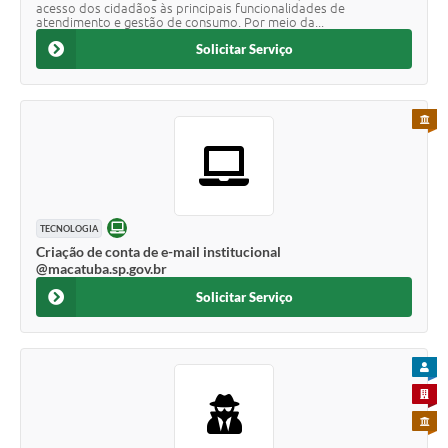
acesso dos cidadãos às principais funcionalidades de
atendimento e gestão de consumo. Por meio da...
Solicitar Serviço
PARA 
ONLINE
TECNOLOGIA
Criação de conta de e-mail institucional
@macatuba.sp.gov.br
Solicitar Serviço
PARA
PARA 
PARA 