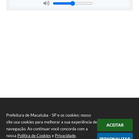
Prefeitura de Macatuba - SP e os cookies: nosso
site usa cookies para melhorar a sua experiência de
ACEITAR
navegação. Ao continuar você concorda com a
nossa
Política de Cookies
e
Privacidade
.