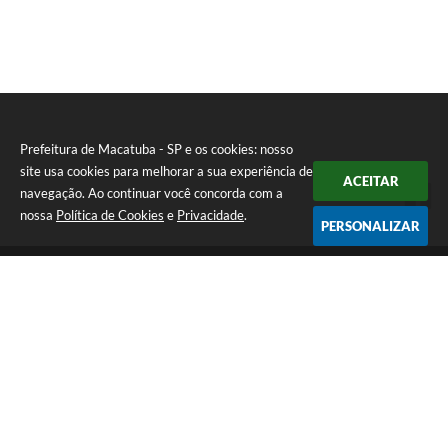
Prefeitura de Macatuba - SP e os cookies: nosso
site usa cookies para melhorar a sua experiência de
ACEITAR
navegação. Ao continuar você concorda com a
nossa
Política de Cookies
e
Privacidade
.
PERSONALIZAR
Telefone: (14) 3298-9800
Endereço: Rua 9 de Julho, 15-20 - Centro | CEP: 17290-011
De Segunda a Sexta-Feira das 8h às 12h e das 13h às 17h | CNPJ:
46.200.853/0001-78 | E-Mail: prefeitura@macatuba.sp.gov.br
CNPJ: 46.200.853/0001-78
Prefeitura de Macatuba - SP