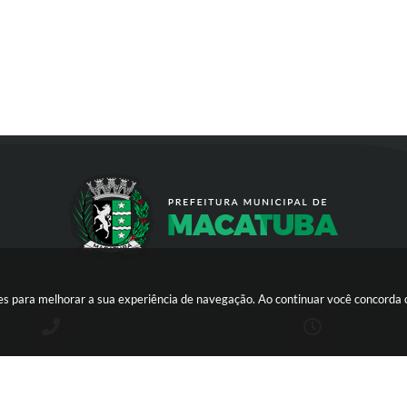
kies para melhorar a sua experiência de navegação. Ao continuar você concorda
(14) 3298-9800
DE SEGUNDA A SEXTA-FEIRA DAS 8H 
12H E DAS 13H ÀS 17H | CNPJ:
46.200.853/0001-78 | E-MAIL: