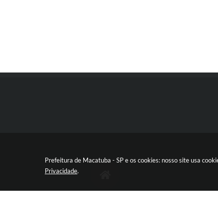
Prefeitura de Macatuba - SP e os cookies: nosso site usa coo
Privacidade
.
RUA 9 DE JULHO, 15-20 - CENTRO
CEP: 17290‐011